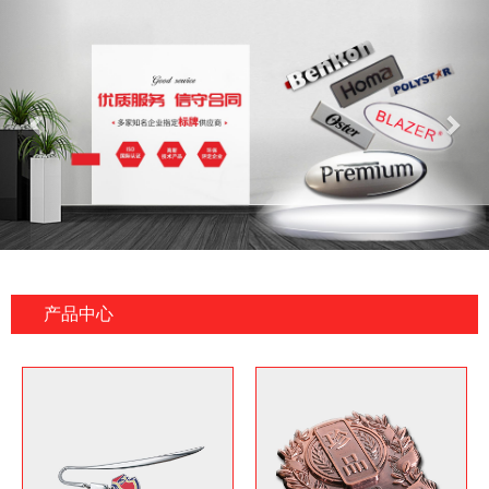
Previous
Nex
产品中心